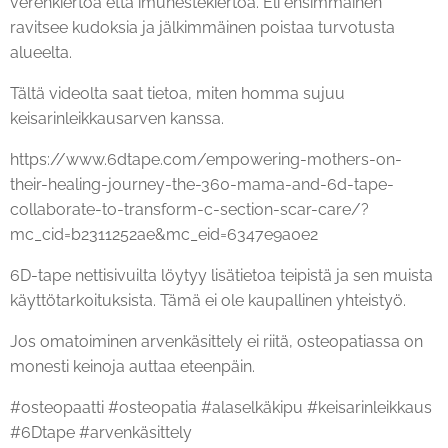
verenkiertoa että imunestekiertoa. Eli ensimmäinen
ravitsee kudoksia ja jälkimmäinen poistaa turvotusta
alueelta.
Tältä videolta saat tietoa, miten homma sujuu
keisarinleikkausarven kanssa.
https://www.6dtape.com/empowering-mothers-on-
their-healing-journey-the-360-mama-and-6d-tape-
collaborate-to-transform-c-section-scar-care/?
mc_cid=b2311252ae&mc_eid=6347e9a0e2
6D-tape nettisivuilta löytyy lisätietoa teipistä ja sen muista
käyttötarkoituksista. Tämä ei ole kaupallinen yhteistyö.
Jos omatoiminen arvenkäsittely ei riitä, osteopatiassa on
monesti keinoja auttaa eteenpäin.
#osteopaatti #osteopatia #alaselkäkipu #keisarinleikkaus
#6Dtape #arvenkäsittely