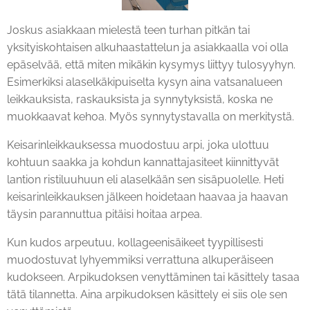
Joskus asiakkaan mielestä teen turhan pitkän tai
yksityiskohtaisen alkuhaastattelun ja asiakkaalla voi olla
epäselvää, että miten mikäkin kysymys liittyy tulosyyhyn.
Esimerkiksi alaselkäkipuiselta kysyn aina vatsanalueen
leikkauksista, raskauksista ja synnytyksistä, koska ne
muokkaavat kehoa. Myös synnytystavalla on merkitystä.
Keisarinleikkauksessa muodostuu arpi, joka ulottuu
kohtuun saakka ja kohdun kannattajasiteet kiinnittyvät
lantion ristiluuhuun eli alaselkään sen sisäpuolelle. Heti
keisarinleikkauksen jälkeen hoidetaan haavaa ja haavan
täysin parannuttua pitäisi hoitaa arpea.
Kun kudos arpeutuu, kollageenisäikeet tyypillisesti
muodostuvat lyhyemmiksi verrattuna alkuperäiseen
kudokseen. Arpikudoksen venyttäminen tai käsittely tasaa
tätä tilannetta. Aina arpikudoksen käsittely ei siis ole sen