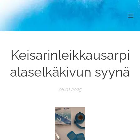
Keisarinleikkausarpi
alaselkäkivun syynä
08.01.2025