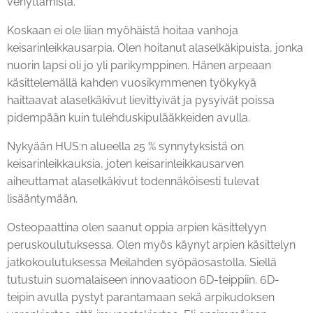
venyttämistä.
Koskaan ei ole liian myöhäistä hoitaa vanhoja
keisarinleikkausarpia. Olen hoitanut alaselkäkipuista, jonka
nuorin lapsi oli jo yli parikymppinen. Hänen arpeaan
käsittelemällä kahden vuosikymmenen työkykyä
haittaavat alaselkäkivut lievittyivät ja pysyivät poissa
pidempään kuin tulehduskipulääkkeiden avulla.
Nykyään HUS:n alueella 25 % synnytyksistä on
keisarinleikkauksia, joten keisarinleikkausarven
aiheuttamat alaselkäkivut todennäköisesti tulevat
lisääntymään.
Osteopaattina olen saanut oppia arpien käsittelyyn
peruskoulutuksessa. Olen myös käynyt arpien käsittelyn
jatkokoulutuksessa Meilahden syöpäosastolla. Siellä
tutustuin suomalaiseen innovaatioon 6D-teippiin. 6D-
teipin avulla pystyt parantamaan sekä arpikudoksen